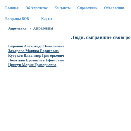
Главная
Об Апрелевке
Контакты
Справочник
Объявления
Ветераны ВОВ
Карты
→ Апрелевцы
Апрелевка
Люди, сыгравшие свою ро
Баранов Александр Николаевич
Захарова Марина Борисовна
Кутуков Владимир Григорьевич
Лопаткин Бронислав Ефимович
Цвигун Мария Григорьевна