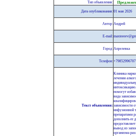
Тип объявления:
Предложе
Дата опубликования:
01 мая 2026
Автор:
Андрей
E-mail:
maxteeeev@gm
Город:
Апрелевка
Телефон:
+7985299670
Клиника нарк
лечении алког
индивидуальну
интоксикацию.
помогут избав
вида зависимо
квалифицирова
Текст объявления:
зависимости о
инфузионной т
препаратами р
дополнить ее 
предоставляет
вывод из запо
организма раз