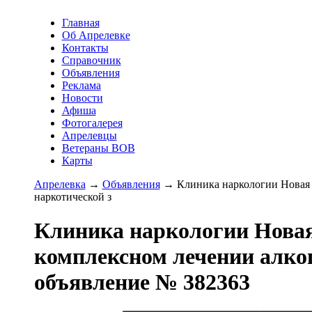
Главная
Об Апрелевке
Контакты
Справочник
Объявления
Реклама
Новости
Афиша
Фотогалерея
Апрелевцы
Ветераны ВОВ
Карты
Апрелевка
→
Oбъявления
→ Клиника наркологии Новая 
наркотической з
Клиника наркологии Новая
комплексном лечении алкого
объявление № 382363