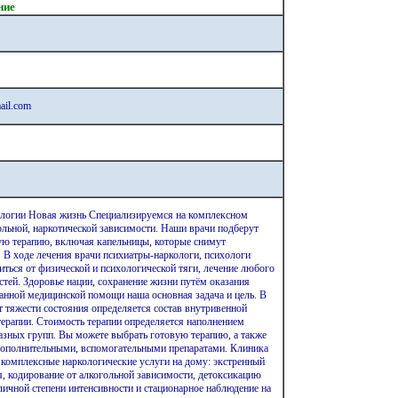
ние
ail.com
7
ологии Новая жизнь Специализируемся на комплексном
ольной, наркотической зависимости. Наши врачи подберут
ю терапию, включая капельницы, которые снимут
 В ходе лечения врачи психиатры-наркологи, психологи
иться от физической и психологической тяги, лечение любого
стей. Здоровье нации, сохранение жизни путём оказания
нной медицинской помощи наша основная задача и цель. В
т тяжести состояния определяется состав внутривенной
ерапии. Стоимость терапии определяется наполнением
азных групп. Вы можете выбрать готовую терапию, а также
дополнительными, вспомогательными препаратами. Клиника
 комплексные наркологические услуги на дому: экстренный
я, кодирование от алкогольной зависимости, детоксикацию
личной степени интенсивности и стационарное наблюдение на