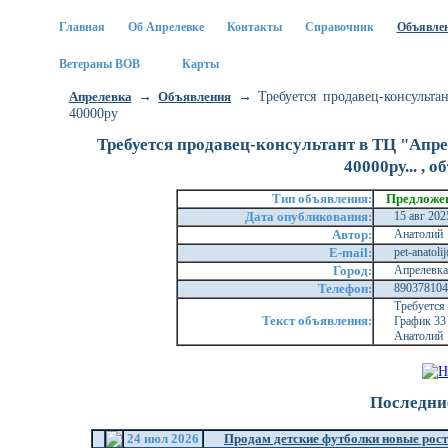
Главная
Об Апрелевке
Контакты
Справочник
Объявле
Ветераны ВОВ
Карты
→
→ Требуется продавец-консультан
Апрелевка
Oбъявления
40000ру
Требуется продавец-консультант в ТЦ "Апрель
40000ру... , 
Тип объявления:
Предложе
Дата опубликования:
15 авг 20
Автор:
Анатолий
E-mail:
pet-anatol
Город:
Апрелевк
Телефон:
89037810
Требуетс
Текст объявления:
График 33 
Анатолий
Последни
24 июл 2026
Продам детские футболки новые рост 