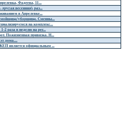
релевка, Фадеева, 11...
другая весенняя), раз...
живанием в Апрелевке...
домойщица/уборщица. Сменны...
циализируемся на комплекс...
2 раза в неделю на рег...
т. Пожизненная привязка. Н...
т дома....
КЕП является официальным ...