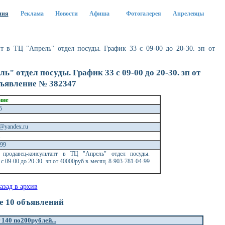
ния
Реклама
Новости
Афиша
Фотогалерея
Апрелевцы
т в ТЦ "Апрель" отдел посуды. График 33 с 09-00 до 20-30. зп от
" отдел посуды. График 33 с 09-00 до 20-30. зп от
объявление № 382347
ние
25
ij@yandex.ru
а
499
я продавец-консультант в ТЦ "Апрель" отдел посуды.
с 09-00 до 20-30. зп от 40000руб в месяц. 8-903-781-04-99
е 10 объявлений
140 по200рублей...