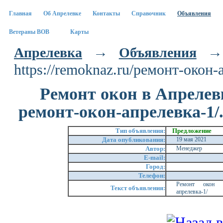
Главная
Об Апрелевке
Контакты
Справочник
Объявления
Ветераны ВОВ
Карты
→
→ Р
Апрелевка
Oбъявления
https://remoknaz.ru/ремонт-окон-
Ремонт окон в Апрелевке
ремонт-окон-апрелевка-1/.
Тип объявления:
Предложение
Дата опубликования:
19 мая 2021
Автор:
Менеджер
E-mail:
Город:
Телефон:
Ремонт окон в А
Текст объявления:
апрелевка-1/